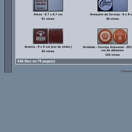
Arkos - 8.7 x 8.7 cm
Armazém da Cerveja - 8 x 8 
51 views
38 views
Aroeira - 9 x 9 cm (cor de vinho )
Arrábida - Cerveja Artesanal - 201
cm de diâmetro
40 views
144 views
948 files on 79 page(s)
Powered