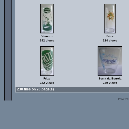
Vimeiro
Frize
242 views
224 views
Frize
Serra da Estrela
222 views
220 views
230 files on 20 page(s)
Powered