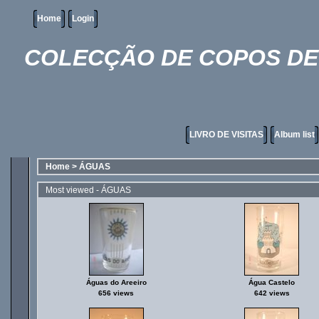
Home
Login
COLECÇÃO DE COPOS DE 
LIVRO DE VISITAS
Album list
Home
>
ÁGUAS
Most viewed - ÁGUAS
Águas do Areeiro
Água Castelo
656 views
642 views