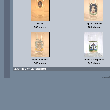
Frize
Água Castelo
568 views
561 views
Água Castelo
pedras salgadas
548 views
545 views
230 files on 20 page(s)
Powered